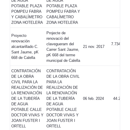
DE AGUA
DE AGUA
POTABLE PLAZA
POTABLE PLAZA
POMPEU FABRA
POMPEU FABRA Y
Y CABALÍMETRO
CABALÍMETRO
ZONA HOTELERA
ZONA HOTELERA
Projecte de
Proyecto
renovació del
renovación
clavegueram del
7.734.893,
alcantarillado C.
21 nov. 2017
Carrer Sant Jaume,
Sant Jaume, pK
pK 668 del terme
668 de Calella
municipal de Calella
CONTRATACIÓN
CONTRATACIÓN
DE LA OBRA
DE LA OBRA CIVIL
CIVIL PARA LA
PARA LA
REALIZACIÓN DE
REALIZACIÓN DE
LA RENOVACIÓN
LA RENOVACIÓN
DE LA TUBERÍA
DE LA TUBERÍA
06 feb. 2024
44.248,32
DE AGUA
DE AGUA
POTABLE CALLE
POTABLE CALLE
DOCTOR VIVAS Y
DOCTOR VIVAS Y
JOAN FUSTER I
JOAN FUSTER I
ORTELL
ORTELL