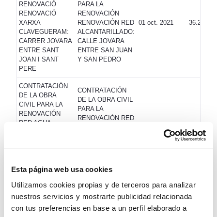
RENOVACIÓ
PARA LA
RENOVACIÓ
RENOVACIÓN
XARXA
RENOVACIÓN RED
01 oct. 2021
36.270,77
CLAVEGUERAM:
ALCANTARILLADO:
CARRER JOVARA
CALLE JOVARA
ENTRE SANT
ENTRE SAN JUAN
JOAN I SANT
Y SAN PEDRO
PERE
CONTRATACIÓN
CONTRATACIÓN
DE LA OBRA
DE LA OBRA CIVIL
CIVIL PARA LA
PARA LA
RENOVACIÓN
RENOVACIÓN RED
RED AGUA
AGUA POTABLE:
POTABLE: CALLE
CALLE JOVARA
JOVARA ENTRE
ENTRE SAN JUAN
SAN JUAN Y SAN
Y SAN PEDRO,
01 oct. 2021
16.813,56
PEDRO,
MONTURIOL
Esta página web usa cookies
MONTURIOL
ENTRE ALMAS Y
ENTRE ALMAS Y
AMADEU Y
Utilizamos cookies propias y de terceros para analizar
AMADEU Y
RAMON Y CAJAL
nuestros servicios y mostrarte publicidad relacionada
RAMON Y CAJAL
ENTRE RIERA
ENTRE RIERA
con tus preferencias en base a un perfil elaborado a
CAPASPRE Y
CAPASPRE Y