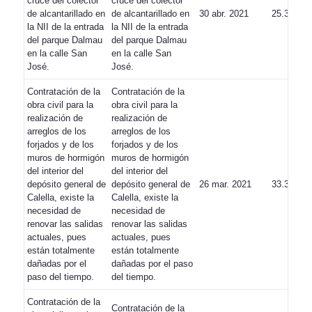
cruce del colector
cruce del colector
de alcantarillado en
de alcantarillado en
30 abr. 2021
25.355,80
la NII de la entrada
la NII de la entrada
del parque Dalmau
del parque Dalmau
en la calle San
en la calle San
José.
José.
Contratación de la
Contratación de la
obra civil para la
obra civil para la
realización de
realización de
arreglos de los
arreglos de los
forjados y de los
forjados y de los
muros de hormigón
muros de hormigón
del interior del
del interior del
depósito general de
depósito general de
26 mar. 2021
33.360,79
Calella, existe la
Calella, existe la
necesidad de
necesidad de
renovar las salidas
renovar las salidas
actuales, pues
actuales, pues
están totalmente
están totalmente
dañadas por el
dañadas por el paso
paso del tiempo.
del tiempo.
Contratación de la
Contratación de la