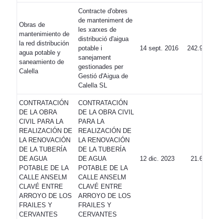
Contracte d'obres
de manteniment de
Obras de
les xarxes de
mantenimiento de
distribució d'aigua
la red distribución
potable i
14 sept. 2016
242.973,00
agua potable y
sanejament
saneamiento de
gestionades per
Calella
Gestió d'Aigua de
Calella SL
CONTRATACIÓN
CONTRATACIÓN
DE LA OBRA
DE LA OBRA CIVIL
CIVIL PARA LA
PARA LA
REALIZACIÓN DE
REALIZACIÓN DE
LA RENOVACIÓN
LA RENOVACIÓN
DE LA TUBERÍA
DE LA TUBERÍA
DE AGUA
DE AGUA
12 dic. 2023
21.623,58
POTABLE DE LA
POTABLE DE LA
CALLE ANSELM
CALLE ANSELM
CLAVÉ ENTRE
CLAVÉ ENTRE
ARROYO DE LOS
ARROYO DE LOS
FRAILES Y
FRAILES Y
CERVANTES
CERVANTES