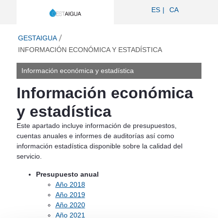
Información económica y estadística 
ES
CA
ir a inicio
GESTAIGUA
INFORMACIÓN ECONÓMICA Y ESTADÍSTICA
Información económica y estadística
Información económica
y estadística
Este apartado incluye información de presupuestos,
cuentas anuales e informes de auditorías así como
información estadística disponible sobre la calidad del
servicio.
Presupuesto anual
Año 2018
Año 2019
Año 2020
Año 2021