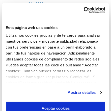
Año 2022
Año 2023
Año 2024
Año 2025
Año 2026
Esta página web usa cookies
Utilizamos cookies propias y de terceros para analizar
Cuentas Anuales
nuestros servicios y mostrarte publicidad relacionada
Año 2014
con tus preferencias en base a un perfil elaborado a
Año 2015
partir de tus hábitos de navegación. Adicionalmente
Año 2016
utilizamos cookies de complemento de redes sociales.
Año 2017
Puedes aceptar todas las cookies pulsando “ Aceptar
Año 2018
Año 2019
cookies”· También puedes permitir o rechazar las
Año 2020
cookies de forma granular pulsando “Configurar”. Si
Año 2021
pulsas “Rechazar cookies”, equivaldrá a rechazar la
Año 2022
instalación de todas las cookies salvo las necesarias que
Año 2023
Mostrar detalles
son indispensables para que el sitio web funcione y que
Año 2024
por tanto no se pueden desactivar. Puedes consultar
Año 2025
más información en nuestra
Política de Cookies
Aceptar cookies